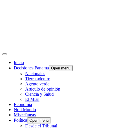
Inicio
Decisiones Panamá
Open menu
Nacionales
Tierra adentro
Agente verde
Artículo de opinión
Ciencia y Salud
El Misil
Economía
Noti Mundo
Misceláneas
Política
Open menu
Desde el Tribunal