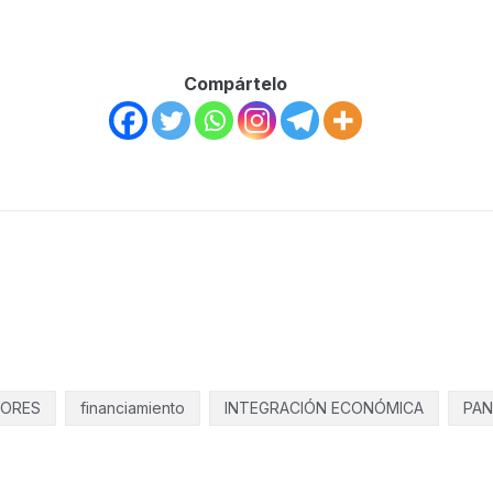
Compártelo
Regístrate para recibir contenido
interesante
directamente a tu correo
DORES
financiamiento
INTEGRACIÓN ECONÓMICA
PA
electrónico