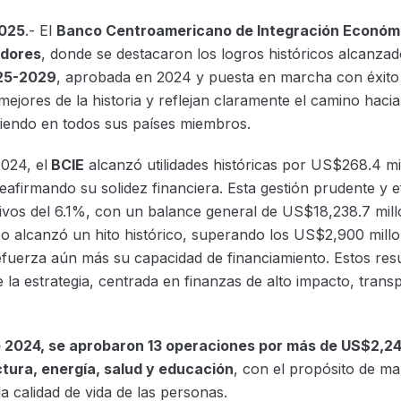
2025
.- El
Banco Centroamericano de Integración Económ
dores
, donde se destacaron los logros históricos alcanzad
025-2029
, aprobada en 2024 y puesta en marcha con éxito
mejores de la historia y reflejan claramente el camino hacia
iendo en todos sus países miembros.
024, el
BCIE
alcanzó utilidades históricas por US$268.4 mi
eafirmando su solidez financiera. Esta gestión prudente y e
ivos del 6.1%, con un balance general de US$18,238.7 mill
co alcanzó un hito histórico, superando los US$2,900 mill
refuerza aún más su capacidad de financiamiento. Estos resu
e la estrategia, centrada en finanzas de alto impacto, tran
 2024, se aprobaron 13 operaciones por más de US$2,24
ctura, energía, salud y educación
, con el propósito de ma
a calidad de vida de las personas.