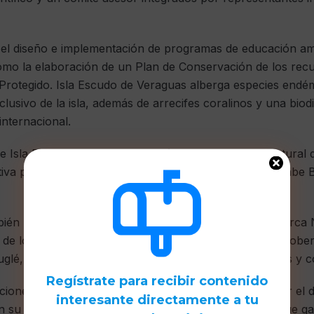
el diseño e implementación de programas de educación amb
omo la elaboración de un Plan de Conservación de los recu
e Protegido. Isla Escudo de Veraguas alberga especies end
xclusivo de la isla, además de arrecifes coralinos y una bio
 internacional.
ue Isla Escudo de Veraguas Degó es un patrimonio natural 
tiva por el Estado, MiAMBIENTE, las comunidades Ngäbe B
bién los tres diputados de Bocas del Toro y de la comarca
d de los Recursos Acuáticos de Panamá (ARAP) y las gobe
lé, con el fin de articular acciones interinstitucionales y c
Regístrate para recibir contenido
ciones emitidas por MiAMBIENTE han permitido frenar el de
interesante
directamente a tu
n su adecuación como parte de un acuerdo integral que gar