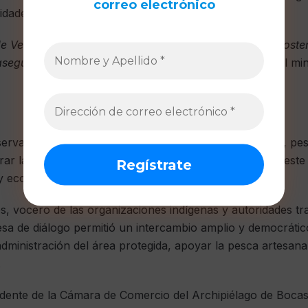
correo electrónico
idades de subsistencia de las comunidades locales.
e Veraguas en un polo de conservación y desarrollo sosten
seguran bienestar para hoy y para el futuro
”, afirmó el min
ervación debe ir acompañada de educación ambiental, pes
r la calidad de vida de las comunidades vinculadas a este t
 y ecológica del área protegida.
s, vocero de las organizaciones indígenas y autoridades tr
sa de diálogo permitió un intercambio amplio y democrático
administración del área protegida, apoyar la pesca artesana
.
dente de la Cámara de Comercio del Archipiélago de Bocas 