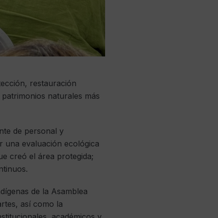
tección, restauración
os patrimonios naturales más
nte de personal y
ar una evaluación ecológica
ue creó el área protegida;
ntinuos.
ndígenas de la Asamblea
rtes, así como la
stitucionales, académicos y