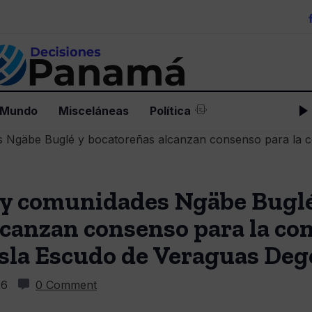
 Mundo
Misceláneas
Política
 comunidades Ngäbe Buglé
lcanzan consenso para la co
Isla Escudo de Veraguas Deg
26
0 Comment