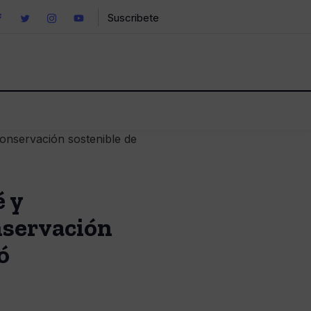
Suscribete
 y
nservación
ó