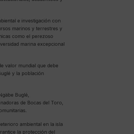
iental e investigación con
rsos marinos y terrestres y
émicas como el perezoso
diversidad marina excepcional
de valor mundial que debe
uglé y la población
 Ngäbe Buglé,
rnadoras de Bocas del Toro,
omunitarias.
terioro ambiental en la isla
antice la protección del