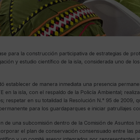
e para la construcción participativa de estrategias de pro
ación y estudio científico de la isla, considerada uno de l
dó establecer de manera inmediata una presencia permane
 la isla, con el respaldo de la Policía Ambiental; realiz
s; respetar en su totalidad la Resolución N.° 95 de 2009, q
permanente para los guardaparques e iniciar patrullajes co
n de una subcomisión dentro de la Comisión de Asuntos I
ncorporar el plan de conservación consensuado entre las pa
tífico y un comité asesor integrados por representantes in