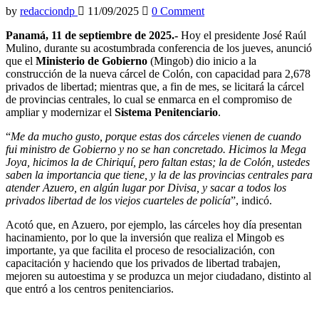
by
redacciondp
11/09/2025
0 Comment
Panamá, 11 de septiembre de 2025.-
Hoy el presidente José Raúl
Mulino, durante su acostumbrada conferencia de los jueves, anunció
que el
Ministerio de Gobierno
(Mingob) dio inicio a la
construcción de la nueva cárcel de Colón, con capacidad para 2,678
privados de libertad; mientras que, a fin de mes, se licitará la cárcel
de provincias centrales, lo cual se enmarca en el compromiso de
ampliar y modernizar el
Sistema Penitenciario
.
“
Me da mucho gusto, porque estas dos cárceles vienen de cuando
fui ministro de Gobierno y no se han concretado. Hicimos la Mega
Joya, hicimos la de Chiriquí, pero faltan estas; la de Colón, ustedes
saben la importancia que tiene, y la de las provincias centrales para
atender Azuero, en algún lugar por Divisa, y sacar a todos los
privados libertad de los viejos cuarteles de policía
”, indicó.
Acotó que, en Azuero, por ejemplo, las cárceles hoy día presentan
hacinamiento, por lo que la inversión que realiza el Mingob es
importante, ya que facilita el proceso de resocialización, con
capacitación y haciendo que los privados de libertad trabajen,
mejoren su autoestima y se produzca un mejor ciudadano, distinto al
que entró a los centros penitenciarios.