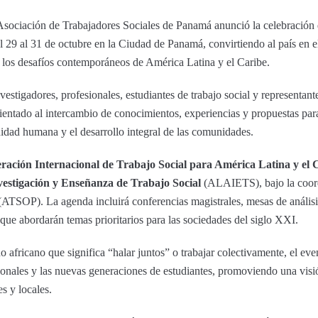
Asociación de Trabajadores Sociales de Panamá anunció la celebración
el 29 al 31 de octubre en la Ciudad de Panamá, convirtiendo al país en e
e los desafíos contemporáneos de América Latina y el Caribe.
estigadores, profesionales, estudiantes de trabajo social y representantes
entado al intercambio de conocimientos, experiencias y propuestas para f
gnidad humana y el desarrollo integral de las comunidades.
ración Internacional de Trabajo Social para América Latina y el 
estigación y Enseñanza de Trabajo Social
(ALAIETS), bajo la coor
ATSOP). La agenda incluirá conferencias magistrales, mesas de anális
 que abordarán temas prioritarios para las sociedades del siglo XXI.
africano que significa “halar juntos” o trabajar colectivamente, el even
ionales y las nuevas generaciones de estudiantes, promoviendo una visió
es y locales.