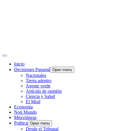
Inicio
Decisiones Panamá
Open menu
Nacionales
Tierra adentro
Agente verde
Artículo de opinión
Ciencia y Salud
El Misil
Economía
Noti Mundo
Misceláneas
Política
Open menu
Desde el Tribunal