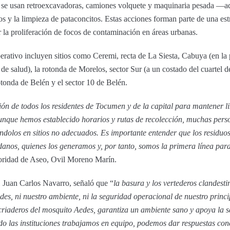
s se usan retroexcavadoras, camiones volquete y maquinaria pesada —a
 y la limpieza de pataconcitos. Estas acciones forman parte de una estra
r la proliferación de focos de contaminación en áreas urbanas.
erativo incluyen sitios como Ceremi, recta de La Siesta, Cabuya (en la
 de salud), la rotonda de Morelos, sector Sur (a un costado del cuartel 
otonda de Belén y el sector 10 de Belén.
 de todos los residentes de Tocumen y de la capital para mantener li
Aunque hemos establecido horarios y rutas de recolección, muchas pers
ndolos en sitios no adecuados. Es importante entender que los residuo
danos, quienes los generamos y, por tanto, somos la primera línea pa
utoridad de Aseo, Ovil Moreno Marín.
, Juan Carlos Navarro, señaló que “
la basura y los vertederos clandest
des, ni nuestro ambiente, ni la seguridad operacional de nuestro princi
 criaderos del mosquito Aedes, garantiza un ambiente sano y apoya la s
las instituciones trabajamos en equipo, podemos dar respuestas conc