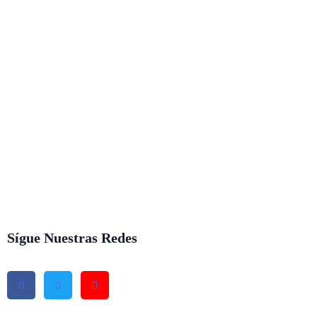
Regístrate para recibir contenido
interesante
directamente a tu correo
electrónico
Sígue Nuestras Redes